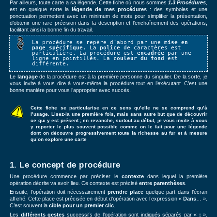
Par ailleurs, toute carte a sa légende. Cette fiche où nous sommes
1
.3 Procédures
,
est en quelque sorte la
légende
de mes
procédure
s
: des symboles et une
ponctuation permettent avec un minimum de mots pour simplifier la présentation,
d’obtenir une rare précision dans la description et l’enchaînement des opérations,
facilitant ainsi la bonne fin du travail.
La procédure se repère d’abord par une
mise en
page spécifique
. La
police
de caractères est
particulière. La procédure est
encadrée
par une
ligne en pointillés. La
couleur du fond
est
différente.
Le
langage
de la procédure est à la première personne du singulier. De la sorte, je
vous invite à vous dire à vous-même la procédure tout en l’exécutant. C’est une
bonne manière pour vous l’approprier avec succès.
Cette fiche se particularise en ce sens qu’elle ne se comprend qu’à
l’usage. Lisez-la une première fois, mais sans autre but que de découvrir
ce qui y est présent ; en revanche, surtout au début, je vous invite à vous
y reporter le plus souvent possible comme on le fait pour une légende
dont on découvre progressivement toute la richesse au fur et à mesure
qu’on explore une carte
1. Le concept de procédure
Une procédure commence par préciser le
contexte
dans lequel la première
opération décrite va avoir lieu. Ce contexte est précisé
entre parenthèses
.
Ensuite, l’opération doit nécessairement
prendre place
quelque part dans l’écran
affiché. Cette place est précisée en début d’opération avec l’expression «
Dans
… ».
C’est souvent la
cible pour un premier clic
.
Les
différents gestes
successifs de l’opération sont indiqués séparés par «
;
».