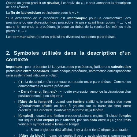
Quand un geste produit un
résultat
, il est suivi de «
:
» pour annoncer la description
de son résultat.
La
fin de la procédure
est indiquée avec le «
.
».
Si la description de la procédure est
interrompue
pour un commentaire, des
précisions ou une digression hors procédure, je pose avant l’interruption, «
…
», et
quand je reprends la procédure, je pose au début de la reprise les mêmes trois
points : «
…
»
Les
commentaires
(courtes précisions diverses) sont entre parenthèses.
2. Symboles utilisés dans la description d’un
contexte
Important
: pour présenter ici la syntaxe des procédures, j’utilise une
substitution
particulière
entre
accolades
. D
ans chaque procédure, l’
information correspondante
sera évidemment indiquée en clair.
( )
: la description d’un contexte est posée entre parenthèses. Comme les
commentaires et autres précisions.
«
Dans {menu, lien, etc} :
» : cette expression annonce la description d’un
positionnement, « où cliquer ».
[{titre de la fenêtre}]
: quand une
fenêtre
s’affiche, je précise son
nom
(généralement affiché en haut à gauche sur la barre de titre) entre
crochets ; les crochets symbolisent la forme de la fenêtre.
|
{onglet}|
: quand une fenêtre propose plusieurs onglets, j’indique
l’onglet
sur lequel il faut
cliquer
pour l’afficher, par son
nom
entre «
|
» ; ces traits
verticaux symbolisent la forme de l’onglet.
Si cet onglet est déjà affiché, il n’y a donc rien à cliquer à ce stade.
‡
{titre du bloc}‡
: dans un onglet, il peut y avoir plusieurs panneaux ou