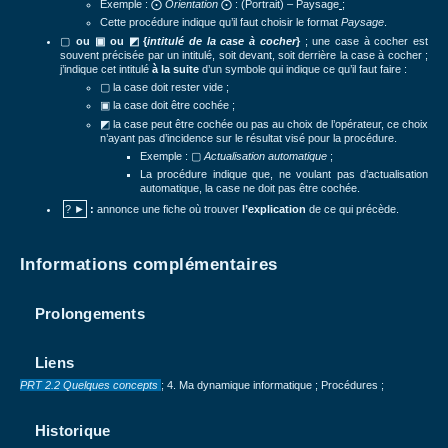
Exemple : ⨀
Orientation
⨀ : (Portrait) – Paysage
;
Cette procédure indique qu’il faut choisir le format
Paysage
.
▢
ou
▣
ou
◩
{
intitulé de la cas
e
à cocher
}
; une case à cocher est
souvent précisée par un intitulé, soit devant, soit derrière la case à cocher ;
j’indique cet intitulé
à la suite
d’un symbole qui indique ce qu’il faut faire :
▢
la case doit rester vide ;
▣
la case doit être cochée ;
◩
la case peut être cochée ou pas au choix de l’opérateur, ce choix
n’ayant pas d’incidence sur le résultat visé pour la procédure.
Exemple : ▢
Actualisation automatique
;
La procédure indique que, ne voulant pas d’actualisation
automatique, la case ne doit pas être cochée.
? ►
:
annonce une fiche où trouver
l’explication
de ce qui précède.
Informations complémentaires
Prolongements
Liens
PRT 2.2
Quelques concepts
; 4. Ma dynamique informatique ; Procédures ;
Historique