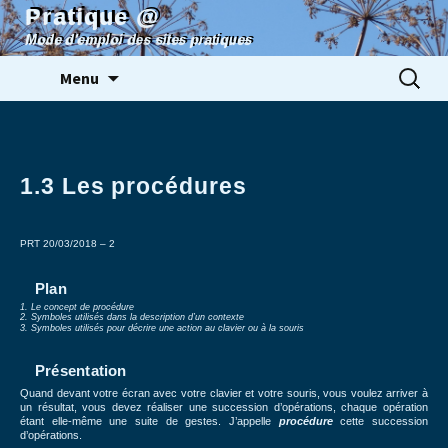
Pratique @
Mode d'emploi des sites pratiques
Aller
Rechercher
Menu
au
contenu
1.3 Les procédures
PRT 20/03/2018 – 2
Plan
1. Le concept de procédure
2. Symboles utilisés dans la description d’un contexte
3. Symboles utilisés pour décrire une action au clavier ou à la souris
Présentation
Quand devant votre écran avec votre clavier et votre souris, vous voulez arriver à
un résultat, vous devez réaliser une succession d’opérations, chaque opération
étant elle-même une suite de gestes. J’appelle
procédure
cette succession
d’opérations.