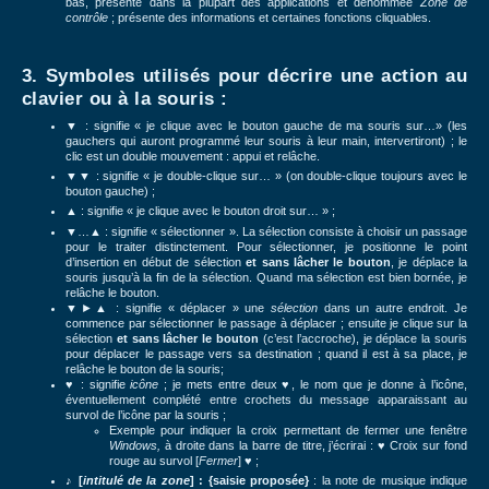
bas, présente dans la plupart des applications et dénommée
Zone de
contrôle
; présente des informations et certaines fonctions cliquables.
3. Symboles utilisés pour décrire une action au
clavier ou à la souris :
▼
: signifie « je clique avec le bouton gauche de ma souris sur…» (les
gauchers qui auront programmé leur souris à leur main, intervertiront) ; le
clic est un double mouvement : appui et relâche.
▼▼
: signifie « je double-clique sur… » (on double-clique toujours avec le
bouton gauche) ;
▲
: signifie « je clique avec le bouton droit sur… » ;
▼…▲ : signifie « sélectionner ». La sélection consiste à choisir un passage
pour le traiter distinctement. Pour sélectionner, je positionne le point
d’insertion en début de sélection
et sans lâcher le bouton
, je déplace la
souris jusqu’à la fin de la sélection. Quand ma sélection est bien bornée, je
relâche le bouton.
▼►▲ : signifie « déplacer » une
sélection
dans un autre endroit. Je
commence par sélectionner le passage à déplacer ; ensuite je clique sur la
sélection
et sans lâcher le bouton
(c’est l’accroche), je déplace la souris
pour déplacer le passage vers sa destination ; quand il est à sa place, je
relâche le bouton de la souris;
♥ : signifie
icône
; je mets entre deux ♥, le nom que je donne à l’icône,
éventuellement complété entre crochets du message apparaissant au
survol de l’icône par la souris ;
Exemple pour indiquer la croix permettant de fermer une fenêtre
Windows,
à droite dans la barre de titre, j’écrirai : ♥ Croix sur fond
rouge au survol [
Fermer
] ♥ ;
♪
[
intitulé de la zone
] : {saisie proposée}
: la note de musique indique