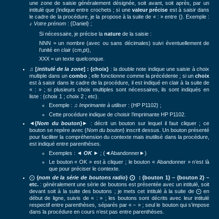
une zone de saisie généralement désignée, soit avant, soit après, par un
intitulé que j’indique entre crochets ; si une
valeur
précise
est à saisir dans
le cadre de la procédure, je la propose à la suite de « : » entre {}.
Exemple :
♪
Votre prénom
: {Daniel} ;
Si nécessaire, je précise la
nature
de la saisie :
NNN = un nombre (avec ou sans décimales) suivi éventuellement de
l’unité en clair (cm,pt),
XXX = un texte quelconque.
♫
[
intitulé de la zone
] : {choix}
: la double note indique une saisie à choix
multiple dans un
combo
; elle fonctionne comme la précédente ; si un
choix
est à saisir dans le cadre de la procédure, il est indiqué en clair à la suite de
« : » ; si plusieurs choix multiples sont nécessaires, ils sont indiqués en
liste : {choix 1 ; choix 2 ; etc}.
Exemple : ♫
Imprimante à utiliser
: {HP P1102} ;
Cette procédure indique de choisir l’imprimante HP P1102.
◄
{
Nom du bouton
}
► : décrit un bouton sur lequel il faut cliquer ; ce
bouton se repère avec {
Nom du bouton
} inscrit dessus. Un bouton présenté
pour faciliter la compréhension du contexte mais inutilisé dans la procédure,
est indiqué entre parenthèses.
Exemples : ◄
OK
► ; (◄Abandonner►)
Le bouton « OK » est à cliquer ; le bouton « Abandonner » n’est là
que pour préciser le contexte.
⨀
{
nom de la
série de boutons radio
} ⨀
: {bouton 1} – {bouton 2} –
etc.
: généralement une série de boutons est présentée avec un intitulé, soit
devant soit à la suite des boutons ; je mets cet intitulé à la suite de ⨀ en
début de ligne, suivis de « : » ; les boutons sont décrits avec leur intitulé
respectif entre parenthèses, séparés par « – » ; seul le bouton qui s’impose
dans la procédure en cours n’est pas entre parenthèses.