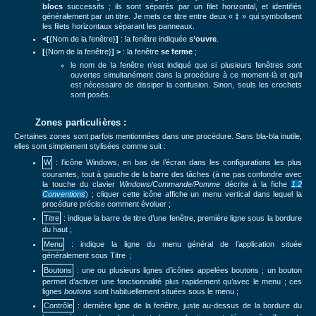
blocs
successifs ; ils sont séparés par un filet horizontal, et identifiés
généralement par un titre. Je mets ce titre entre deux «
‡
» qui symbolisent
les filets horizontaux séparant les panneaux.
<[
{Nom de la fenêtre}
]
: la fenêtre indiquée
s’ouvre
.
[
{Nom de la fenêtre}
]
>
: la fenêtre
se ferme
;
le nom de la fenêtre n’est indiqué que si plusieurs fenêtres sont
ouvertes simultanément dans la procédure à ce moment-là et qu’il
est nécessaire de dissiper la confusion. Sinon, seuls les crochets
sont posés.
Zones particulières :
Certaines zones sont parfois mentionnées dans une procédure. Sans bla-bla inutile,
elles sont simplement stylisées comme suit :
W
: l’icône Windows, en bas de l’écran dans les configurations les plus
courantes, tout à gauche de la barre des tâches (à ne pas confondre avec
la touche du clavier
Windows/
Commande/
Pomme
décrite à la fiche
1.2
Conventions
) ;
cliquer cette icône affiche un menu vertical
dans lequel la
procédure précise comment évoluer ;
Titre
: indique la barre de titre d’une fenêtre, première ligne sous la bordure
du haut ;
Menu
: indique la ligne du menu général de l’application située
généralement sous
Titre
;
Boutons
: une ou plusieurs lignes d’icônes appelées boutons ; un bouton
permet d’activer une fonctionnalité plus rapidement qu’avec le menu ; ces
lignes
boutons
sont habituellement situées sous
le
menu
;
Contrôle
: dernière ligne de la fenêtre, juste au-dessus de la bordure du