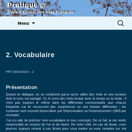
Pratique @
Mode d'emploi des sites pratiques
Aller
Rechercher
Menu
au
contenu
2. Vocabulaire
PRT 20/03/2018 – 2
Présentation
Quand on dialogue, on se comprend parce qu’on utilise des mots et une syntaxe
dont le sens est partagé. Or, le sens des mots évolue avec le temps ou la mode ; il
n’est pas toujours le même dans les différentes communautés que chacun
fréquente car ils recouvrent des expériences ou une histoire différentes ; les
syntaxes sont souvent bousculées par l’improvisation ou l’empressement (SMS par
exemple).
J’ai cru utile de préciser mon vocabulaire et mes concepts. De ce fait, je me rends
responsable du respect de l’un et de l’autre. De votre côté, en cas de doute, vous
pourrez toujours revenir à ces fiches pour vous mettre ou vous remettre sur ma