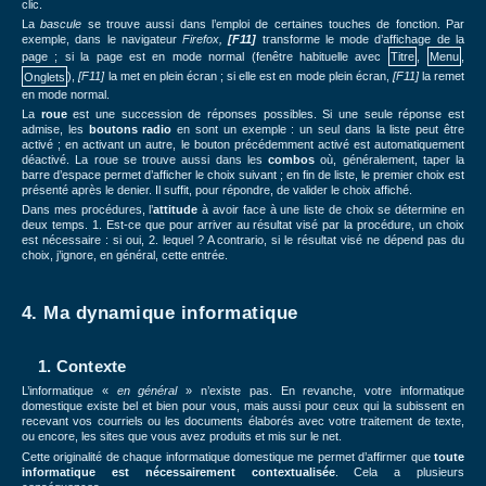
clic.
La
bascule
se trouve aussi dans l’emploi de certaines touches de fonction. Par
exemple, dans le navigateur
Firefox,
[F11]
transforme le mode d’affichage de la
page ; si la page est en mode normal (fenêtre habituelle avec
Titre
,
Menu
,
Onglets
),
[F11]
la met en plein écran ; si elle est en mode plein écran,
[F11]
la remet
en mode normal.
La
roue
est une succession de réponses possibles. Si une seule réponse est
admise, les
boutons radio
en sont un exemple : un seul dans la liste peut être
activé ; en activant un autre, le bouton précédemment activé est automatiquement
déactivé. La roue se trouve aussi dans les
combos
où, généralement, taper la
barre d’espace permet d’afficher le choix suivant ; en fin de liste, le premier choix est
présenté après le denier. Il suffit, pour répondre, de valider le choix affiché.
Dans mes procédures, l’
attitude
à avoir face à une liste de choix se détermine en
deux temps. 1. Est-ce que pour arriver au résultat visé par la procédure, un choix
est nécessaire : si oui, 2. lequel ? A contrario, si le résultat visé ne dépend pas du
choix, j’ignore, en général, cette entrée.
4. Ma dynamique informatique
1. Contexte
L’informatique «
en général
» n’existe pas. En revanche, votre informatique
domestique existe bel et bien pour vous, mais aussi pour ceux qui la subissent en
recevant vos courriels ou les documents élaborés avec votre traitement de texte,
ou encore, les sites que vous avez produits et mis sur le net.
Cette originalité de chaque informatique domestique me permet d’affirmer que
toute
informatique est nécessairement contextualisée
. Cela a plusieurs