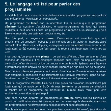
5. Le langage utilisé pour parler des
programmes
Il est difficile de parler correctement du fonctionnement d’un programme sans utiliser
des métaphores. Voici l’approche
motorisée.
Un programme est
lancé
par un opérateur. On dit aussi que le programme
démarre
. Le système d’exploitation, le super-programme de fond qui anime
l’ordinateur, peut lancer lui aussi un programme en réponse à un stimulus qui peut
être une anomalie, une opération programmée, etc.
Une fois parti, le programme
tourne.
L’informatique est ainsi faite que tout
programme (ou presque) nécessite à un moment ou à un autre, un dialogue avec
son utilisateur. Dans ces dialogues, le programme est
en attente
d’une réponse de
l’opérateur, arrêté comme à un feu rouge ; la réponse de l’opérateur met le feu au
vert.
Il se peut qu’un programme
plante
: ce qui est différent d’être en attente d’une
réponse de l’opérateur. Les plantages (appelés aussi
bugs
ou bogues) peuvent
venir d’un défaut de construction du programme qui boucle répétant une séquence
d’instructions sans pouvoir en sortir donnant l’impression que plus rien ne se passe.
Mais de faux plantages peuvent venir aussi d’une attente d’un événement système
(par exemple, la connexion d’une imprimante pour pouvoir imprimer) ; dans ce cas,
l’arrêt est normal (feu rouge), et la solution est attendue de l’opérateur.
Enfin, le programme
s’arrête.
Cela peut être prévu ou provoqué normalement par
l’opérateur qui demande cet arrêt. On dit aussi
fermer
un programme par allusion à
la fenêtre de ce programme qui disparaît du bureau. Mais l’arrêt peut être
accidentel ; c’est alors un plantage !
Sauf dans ce cas extrême, un programme se
termine
après que les fichiers en
cours de modification aient été sauvegardés : un message le demande, mais tous
les programmeurs ne prévoient pas nécessairement cette délicatesse…
Une boutade pour terminer. Avec les premiers systèmes
Microsoft,
(ancêtres de