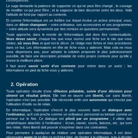
conséquences.
Le sage demande la patience de supporter ce qui ne peut être changé ; le courage
de modifier ce qui peut l’être ; et la sagesse de bien discerner entre les deux. Voilà
l’attitude de fond par rapport au contexte.
Et comme l’informatique est un théâtre sur lequel évolue un acteur principal, vous,
dans un
décor changeant
– votre ordinateur, ses accessoires et ses programmes
– votre attitude sera dynamisée par des remises en questions permanentes.
Toute approche, dans le monde de l’informatique, doit donc être contextualisée.
Vous devez savoir
, chaque fois que vous ouvrez une fiche sur le site que vous
visitez,
où vous êtes
et quel est le décor. Je rédige mes fiches et mes procédures
dans ce but. Les informations en tête de fiche vous y aideront. Mais cela ne nous
vous dispensera pas, pour adopter la solution proposée le plus judicieusement
possible, de faire une description préalable de votre propre contexte pour qu’elle y
trouve la meilleure place.
Il faut aussi
savoir sortir d’un contexte
pour entrer dans un autre : les
informations en pied de fiche vous y aideront.
2. Opération
Toute opération résulte d’une
réflexion préalable, suivie d’une décision pour
obtenir un résultat précis
. Elle met en œuvre une
liberté,
car sans liberté,
l’opération n’est pas possible. Elle nécessite enfin une
autonomie
qui n’exclut pas
l’utilisation d’outils ou de relais.
En informatique, l’opération s’inscrit le plus souvent dans un
dialogue avec
l’ordinateur
, qu’il soit proche comme un ordinateur personnel ou lointain comme un
serveur sur le Net. Ce dialogue est
piloté par un programme
; il utilise des
périphériques attachés à l’ordinateur : écran, clavier, souris, liaisons, etc. qui sont
des relais. Votre liberté doit pouvoir s’exprimer dans ces contraintes.
Pour permettre à quelqu’un de réaliser une opération informatique, il est donc
nécessaire
avant
de lui dire ce qu’il faut faire, de l’inviter à la réflexion, puis à décider