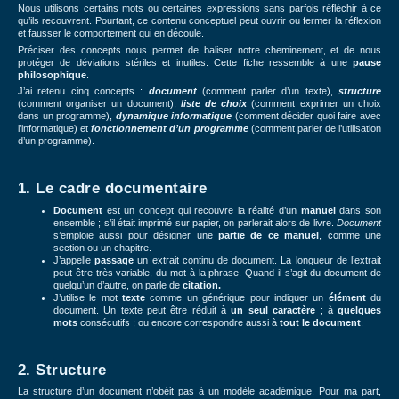
Nous utilisons certains mots ou certaines expressions sans parfois réfléchir à ce
qu’ils recouvrent. Pourtant, ce contenu conceptuel peut ouvrir ou fermer la réflexion
et fausser le comportement qui en découle.
Préciser des concepts nous permet de baliser notre cheminement, et de nous
protéger de déviations stériles et inutiles. Cette fiche ressemble à une
pause
philosophique
.
J’ai retenu cinq concepts :
document
(comment parler d’un texte),
structure
(comment organiser un document),
liste de choix
(comment exprimer un choix
dans un programme),
dynamique informatique
(comment décider quoi faire avec
l’informatique) et
fonctionnement d’un programme
(comment parler de l’utilisation
d’un programme).
1. Le cadre documentaire
Document
est un concept qui recouvre la réalité d’un
manuel
dans son
ensemble ; s’il était imprimé sur papier, on parlerait alors de livre.
Document
s’emploie aussi pour désigner une
partie de ce manuel
, comme une
section ou un chapitre.
J’appelle
passage
un extrait continu de document. La longueur de l’extrait
peut être très variable, du mot à la phrase. Quand il s’agit du document de
quelqu’un d’autre, on parle de
citation.
J’utilise le mot
texte
comme un générique pour indiquer un
élément
du
document. Un texte peut être réduit à
un seul caractère
; à
quelques
mots
consécutifs ; ou encore correspondre aussi à
tout le document
.
2. Structure
La structure d’un document n’obéit pas à un modèle académique. Pour ma part,