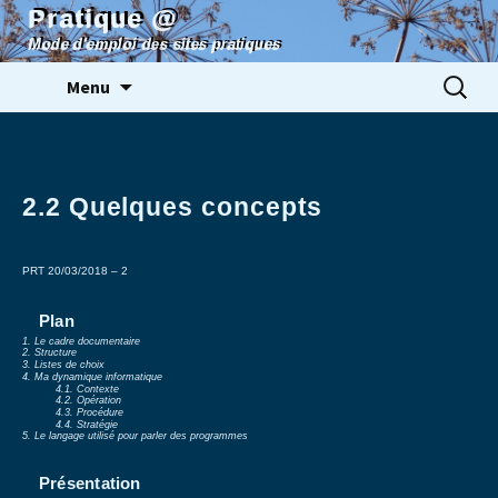
Pratique @
Mode d'emploi des sites pratiques
Aller
Rechercher
Menu
au
contenu
2.2 Quelques concepts
PRT 20/03/2018 – 2
Plan
1. Le cadre documentaire
2. Structure
3. Listes de choix
4. Ma dynamique informatique
4.1. Contexte
4.2. Opération
4.3. Procédure
4.4. Stratégie
5. Le langage utilisé pour parler des programmes
Présentation