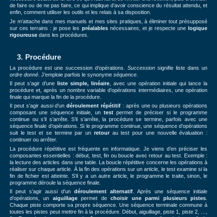
de faire ou de ne pas faire, ce qui implique d’avoir conscience du résultat attendu, et
enfin, comment utiliser les outils et les relais à sa disposition.
Je m’attache dans mes manuels et mes sites pratiques, à éliminer tout présupposé
sur ces terrains : je pose les
préalables
nécessaires, et je respecte une
logique
rigoureuse
dans les procédures.
3. Procédure
La procédure est une succession d’opérations.
Succession
signifie liste dans un
ordre donné
. J’emploie parfois le synonyme
séquence
.
Il peut s’agir d’une
liste simple, linéaire
, avec une opération initiale qui lance la
procédure et, après un nombre variable d’opérations intermédiaires, une opération
finale qui marque la fin de la procédure.
Il peut s’agir aussi d’un
déroulement répétitif
: après une ou plusieurs opérations
composant une séquence initiale, un
test
permet de préciser si le programme
continue ou s’il s’arrête. S’il s’arrête, la procédure se termine, parfois avec une
séquence finale d’opérations. Si le programme continue, une séquence d’opérations
suit le test et se termine par un
retour
au test pour une nouvelle évaluation :
continuer ou arrêter.
La procédure répétitive est fréquente en informatique. Je viens d’en préciser les
composantes essentielles : début, test, fin ou boucle avec retour au test. Exemple :
la lecture des articles dans une table. La boucle répétitive concerne les opérations à
réaliser sur chaque article. À la fin des opérations sur un article, le test examine si la
fin de fichier est atteinte. S’il y a un autre article, le programme le traite, sinon, le
programme déroule la séquence finale.
Il peut s’agir aussi d’un
déroulement alternatif
. Après une séquence initiale
d’opérations, un
aiguillage
permet de
choisir une parmi plusieurs pistes
.
Chaque piste comporte sa propre séquence. Une séquence terminale commune à
toutes les pistes peut mettre fin à la procédure. Début, aiguillage, piste 1, piste 2, …,