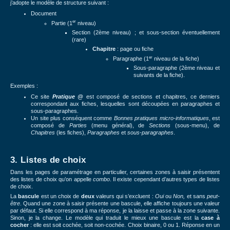
j’adopte le modèle de structure suivant :
Document
er
Partie (1
niveau)
Section (2ème niveau) ; et sous-section éventuellement
(rare)
Chapitre
: page ou fiche
er
Paragraphe (1
niveau de la fiche)
Sous-paragraphe (2ème niveau et
suivants de la fiche).
Exemples :
Ce site
Pratique @
est composé de sections et chapitres, ce derniers
correspondant aux fiches, lesquelles sont découpées en paragraphes et
sous-paragraphes.
Un site plus conséquent comme
Bonnes pratiques micro-informatiques
, est
composé de
Parties
(menu général), de
Sections
(sous-menu), de
Chapitres
(les fiches),
Paragraphes
et
sous-paragraphes
.
3. Listes de choix
Dans les pages de paramétrage en particulier, certaines zones à saisir présentent
des listes de choix qu’on appelle
combo
. Il existe cependant d’autres types de listes
de choix.
La
bascule
est un choix de
deux
valeurs qui s’excluent :
Oui
ou
Non,
et sans
peut-
être
. Quand une zone à saisir présente une bascule, elle affiche toujours une valeur
par défaut. Si elle correspond à ma réponse, je la laisse et passe à la zone suivante.
Sinon, je la change. Le modèle qui traduit le mieux une bascule est la
case à
cocher
: elle est soit cochée, soit non-cochée. Choix binaire, 0 ou 1. Réponse en un