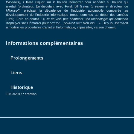
Windows),
il fallait cliquer sur le bouton Démarrer pour accéder au bouton qui
arrêtait l’ordinateur. En discutant avec Ford, Bill Gates (créateur et directeur de
Microsoft
) prédisait la décadence de l’industrie automobile comparée au
développement de l’industrie informatique (nous sommes au début des années
1980). Ford en doutait : «
Je ne vois pas comment une technologie qui demande
d’appuyer sur
Démarrer
pour arrêter… pourrait aller bien loin…
». Depuis,
Microsoft
a modifié les procédures d’arrêt et l’informatique, impassible, va son chemin.
Informations complémentaires
Prolongements
Liens
Historique
10/03/2017 : création.