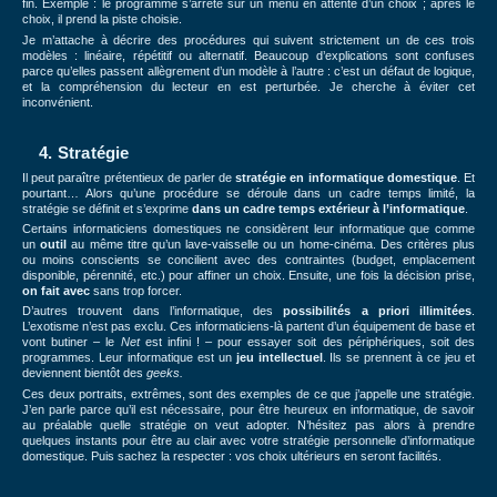
fin. Exemple : le programme s’arrête sur un menu en attente d’un choix ; après le
choix, il prend la piste choisie.
Je m’attache à décrire des procédures qui suivent strictement un de ces trois
modèles : linéaire, répétitif ou alternatif. Beaucoup d’explications sont confuses
parce qu’elles passent allègrement d’un modèle à l’autre : c’est un défaut de logique,
et la compréhension du lecteur en est perturbée. Je cherche à éviter cet
inconvénient.
4. Stratégie
Il peut paraître prétentieux de parler de
stratégie en informatique domestique
. Et
pourtant… Alors qu’une procédure se déroule dans un cadre temps limité, la
stratégie se définit et s’exprime
dans un cadre temps extérieur à l’informatique
.
Certains informaticiens domestiques ne considèrent leur informatique que comme
un
outil
au même titre qu’un lave-vaisselle ou un home-cinéma. Des critères plus
ou moins conscients se concilient avec des contraintes (budget, emplacement
disponible, pérennité, etc.) pour affiner un choix. Ensuite, une fois la décision prise,
on fait avec
sans trop forcer.
D’autres trouvent dans l’informatique, des
possibilités a priori illimitées
.
L’exotisme n’est pas exclu. Ces informaticiens-là partent d’un équipement de base et
vont butiner – le
Net
est infini ! – pour essayer soit des périphériques, soit des
programmes. Leur informatique est un
jeu intellectuel
. Ils se prennent à ce jeu et
deviennent bientôt des
geeks.
Ces deux portraits, extrêmes, sont des exemples de ce que j’appelle une stratégie.
J’en parle parce qu’il est nécessaire, pour être heureux en informatique, de savoir
au préalable quelle stratégie on veut adopter. N’hésitez pas alors à prendre
quelques instants pour être au clair avec votre stratégie personnelle d’informatique
domestique. Puis sachez la respecter : vos choix ultérieurs en seront facilités.